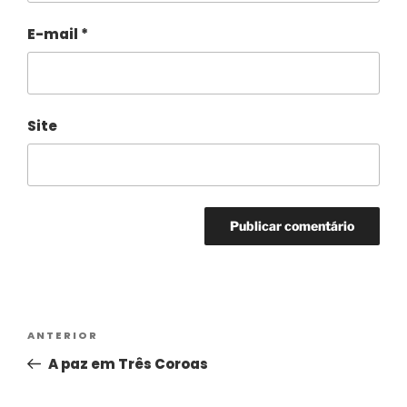
E-mail
*
Site
Alternative:
ANTERIOR
A paz em Três Coroas