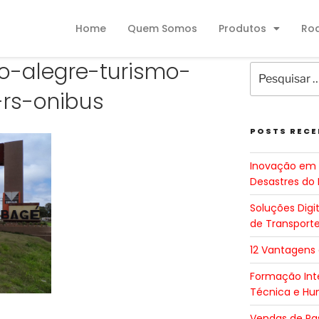
Home
Quem Somos
Produtos
Ro
to-alegre-turismo-
-rs-onibus
POSTS RECE
Inovação em 
Desastres do 
Soluções Digi
de Transport
12 Vantagens
Formação Inte
Técnica e H
Vendas de Pa