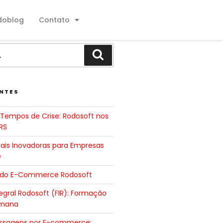
doblog
Contato
NTES
Tempos de Crise: Rodosoft nos
RS
tais Inovadoras para Empresas
e
 do E-Commerce Rodosoft
gral Rodosoft (FIR): Formação
umana
ssagens por E-commerce: