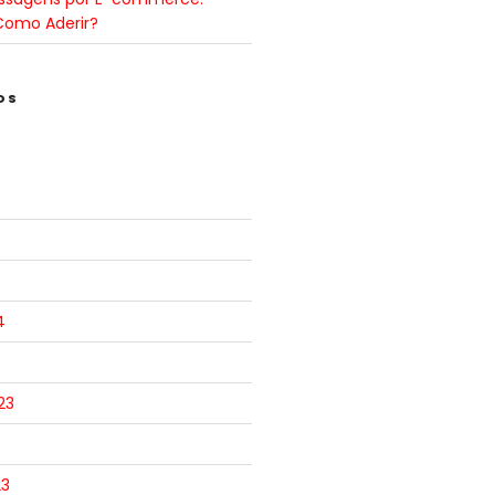
Como Aderir?
OS
4
23
23