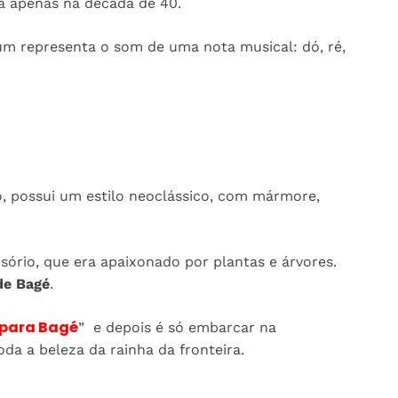
a apenas na década de 40.
 um representa o som de uma nota musical: dó, ré,
io, possui um estilo neoclássico, com mármore,
ório, que era apaixonado por plantas e árvores.
de Bagé
.
para Bagé
” e depois é só embarcar na
oda a beleza da rainha da fronteira.