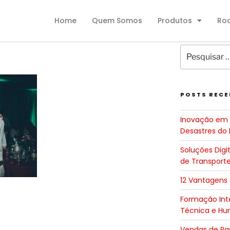
Home
Quem Somos
Produtos
Ro
POSTS RECE
Inovação em 
Desastres do 
Soluções Digi
de Transport
12 Vantagens
Formação Inte
Técnica e H
Vendas de Pa