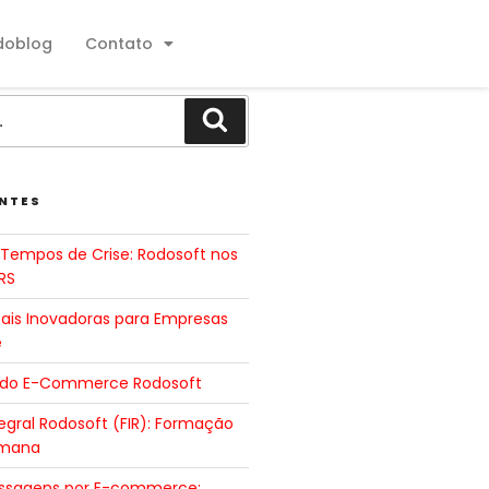
doblog
Contato
NTES
Tempos de Crise: Rodosoft nos
RS
tais Inovadoras para Empresas
e
 do E-Commerce Rodosoft
gral Rodosoft (FIR): Formação
umana
ssagens por E-commerce: