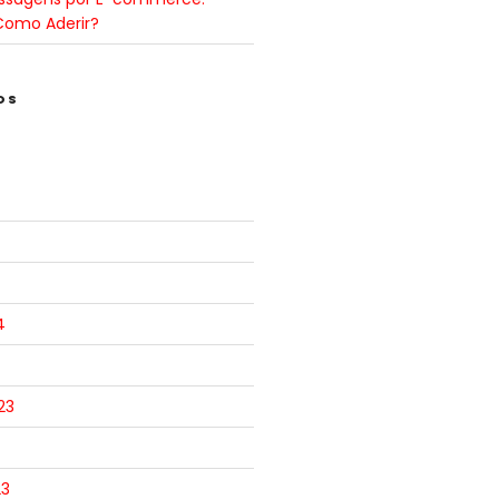
Como Aderir?
OS
4
23
23