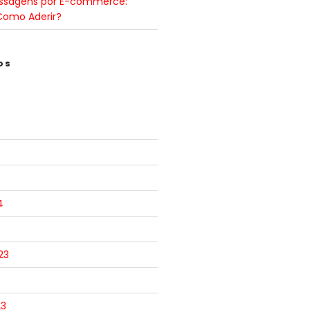
ssagens por E-commerce:
Como Aderir?
OS
4
23
23