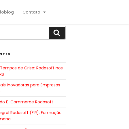
doblog
Contato
NTES
Tempos de Crise: Rodosoft nos
RS
tais Inovadoras para Empresas
e
 do E-Commerce Rodosoft
gral Rodosoft (FIR): Formação
umana