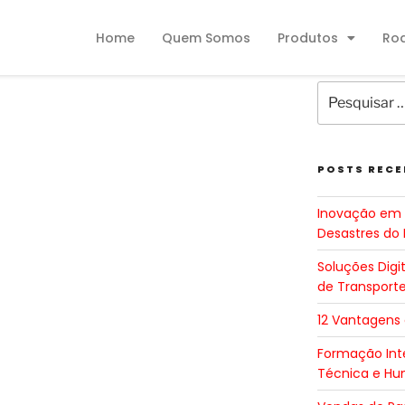
Home
Quem Somos
Produtos
Ro
POSTS RECE
Inovação em 
Desastres do 
Soluções Digi
de Transport
12 Vantagens
Formação Inte
Técnica e H