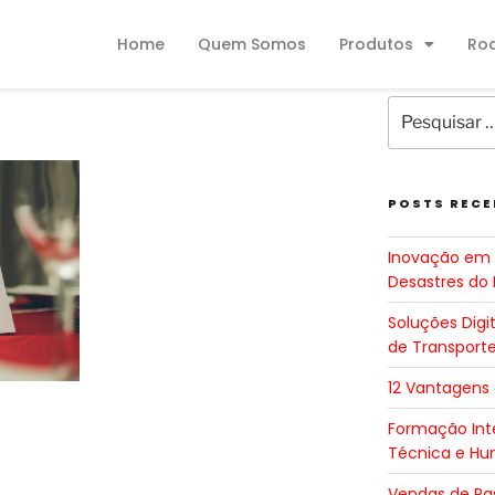
Home
Quem Somos
Produtos
Ro
POSTS RECE
Inovação em 
Desastres do 
Soluções Digi
de Transport
12 Vantagens
Formação Inte
Técnica e H
Vendas de Pa