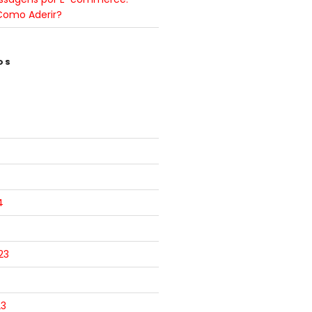
Como Aderir?
OS
4
23
23