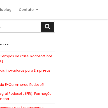
doblog
Contato
NTES
Tempos de Crise: Rodosoft nos
RS
tais Inovadoras para Empresas
e
 do E-Commerce Rodosoft
gral Rodosoft (FIR): Formação
umana
ssagens por E-commerce: