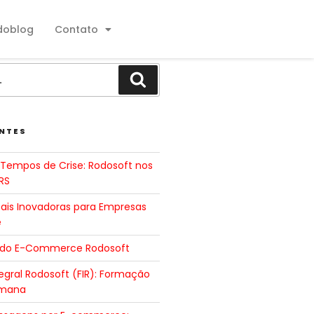
doblog
Contato
NTES
Tempos de Crise: Rodosoft nos
RS
tais Inovadoras para Empresas
e
 do E-Commerce Rodosoft
gral Rodosoft (FIR): Formação
umana