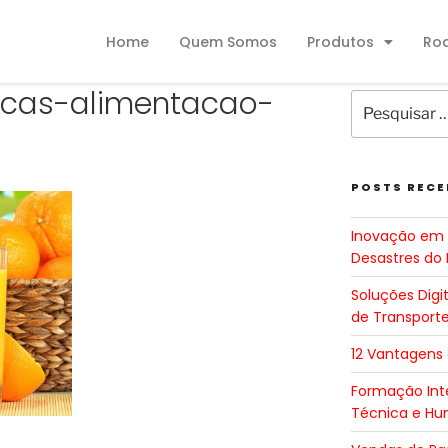
Home
Quem Somos
Produtos
Ro
icas-alimentacao-
POSTS RECE
Inovação em 
Desastres do 
Soluções Digi
de Transport
12 Vantagens
Formação Inte
Técnica e H