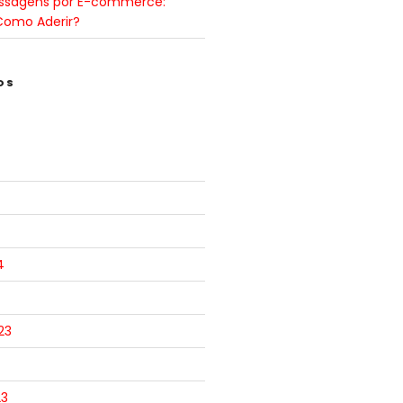
ssagens por E-commerce:
Como Aderir?
OS
4
23
23