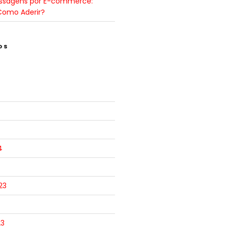
ssagens por E-commerce:
Como Aderir?
OS
4
23
23