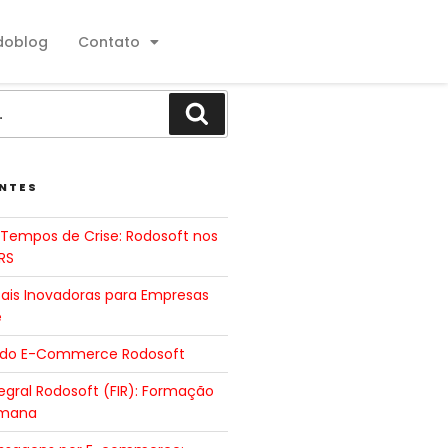
doblog
Contato
NTES
Tempos de Crise: Rodosoft nos
RS
tais Inovadoras para Empresas
e
 do E-Commerce Rodosoft
gral Rodosoft (FIR): Formação
umana