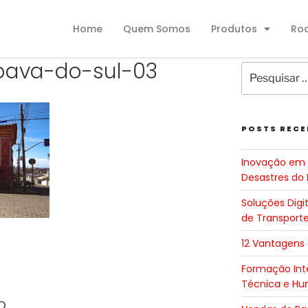
Home
Quem Somos
Produtos
Ro
pava-do-sul-03
POSTS RECE
Inovação em 
Desastres do 
Soluções Digi
de Transport
12 Vantagens
Formação Inte
Técnica e H
o