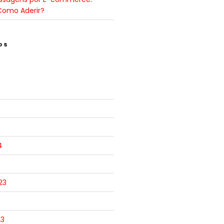
Como Aderir?
OS
4
23
23