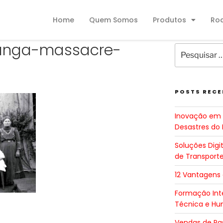
Home
Quem Somos
Produtos
Ro
ranga-massacre-
POSTS RECE
Inovação em 
Desastres do 
Soluções Digi
de Transport
12 Vantagens
Formação Inte
Técnica e H
Vendas de Pa