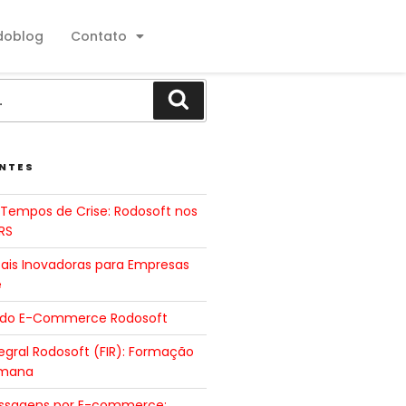
doblog
Contato
NTES
Tempos de Crise: Rodosoft nos
RS
tais Inovadoras para Empresas
e
 do E-Commerce Rodosoft
gral Rodosoft (FIR): Formação
umana
ssagens por E-commerce: