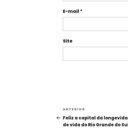
E-mail
*
Site
Alternative:
ANTERIOR
Feliz a capital da longevid
de vida do Rio Grande do Su