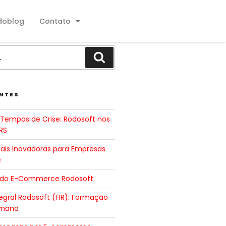
doblog
Contato
NTES
Tempos de Crise: Rodosoft nos
RS
tais Inovadoras para Empresas
e
 do E-Commerce Rodosoft
gral Rodosoft (FIR): Formação
umana