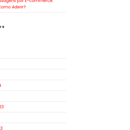
ssagens por E-commerce:
Como Aderir?
OS
4
23
23