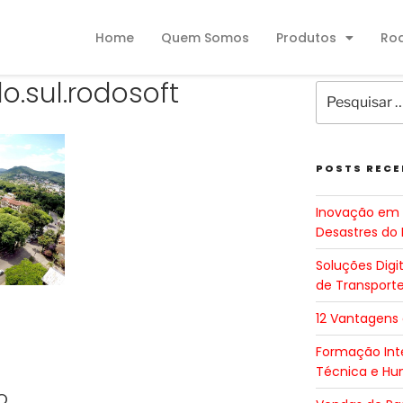
Home
Quem Somos
Produtos
Ro
do.sul.rodosoft
POSTS RECE
Inovação em 
Desastres do 
Soluções Digi
de Transport
12 Vantagens
Formação Inte
Técnica e H
o