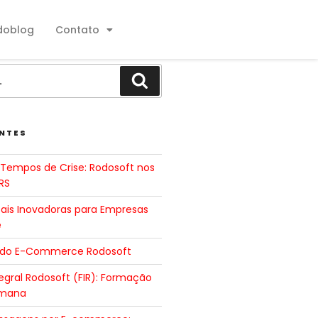
doblog
Contato
NTES
Tempos de Crise: Rodosoft nos
RS
tais Inovadoras para Empresas
e
 do E-Commerce Rodosoft
gral Rodosoft (FIR): Formação
umana