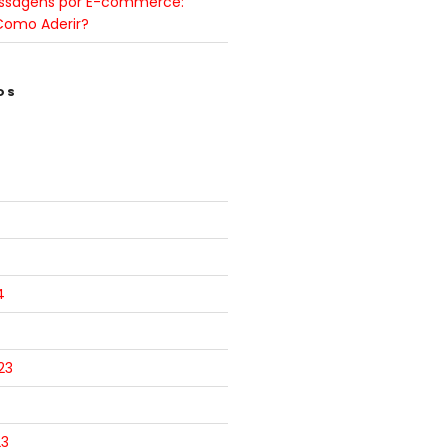
ssagens por E-commerce:
Como Aderir?
OS
4
23
23