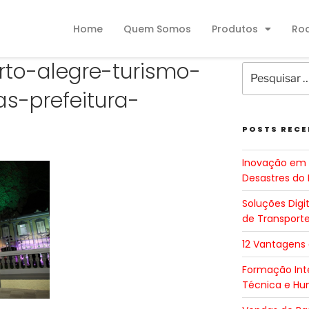
Home
Quem Somos
Produtos
Ro
rto-alegre-turismo-
s-prefeitura-
POSTS RECE
Inovação em 
Desastres do 
Soluções Digi
de Transport
12 Vantagens
Formação Inte
Técnica e H