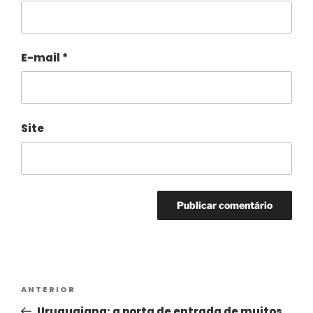
E-mail
*
Site
Alternative:
ANTERIOR
Uruguaiana: a porta de entrada de muitos