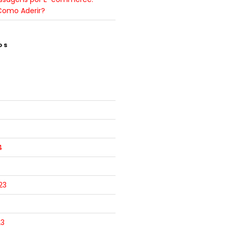
Como Aderir?
OS
4
23
23