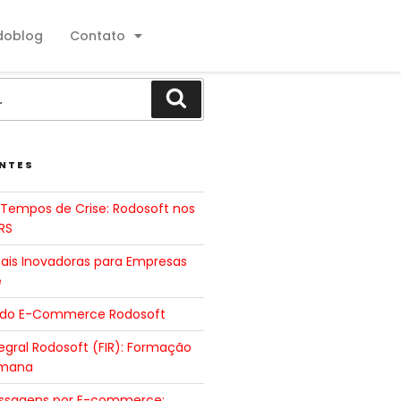
doblog
Contato
NTES
Tempos de Crise: Rodosoft nos
RS
tais Inovadoras para Empresas
e
 do E-Commerce Rodosoft
gral Rodosoft (FIR): Formação
umana
ssagens por E-commerce: