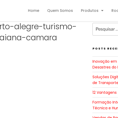
Home
Quem Somos
Produtos
Ro
rto-alegre-turismo-
uaiana-camara
POSTS RECE
Inovação em 
Desastres do 
Soluções Digi
de Transport
12 Vantagens
Formação Inte
Técnica e H
Vendas de Pa