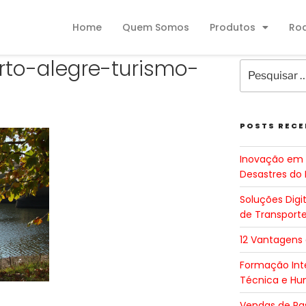
Home
Quem Somos
Produtos
Ro
rto-alegre-turismo-
POSTS RECE
Inovação em 
Desastres do 
Soluções Digi
de Transport
12 Vantagens
Formação Inte
Técnica e H
Vendas de Pa