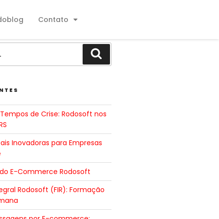
doblog
Contato
NTES
Tempos de Crise: Rodosoft nos
RS
tais Inovadoras para Empresas
e
 do E-Commerce Rodosoft
gral Rodosoft (FIR): Formação
umana
ssagens por E-commerce: