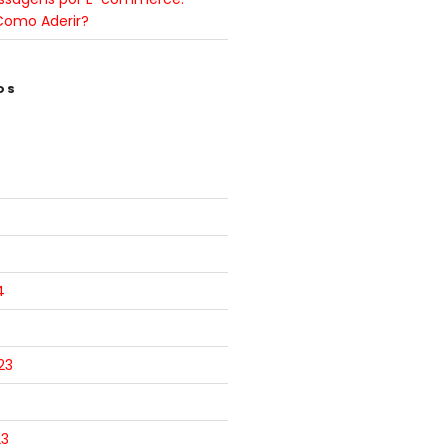
Como Aderir?
OS
4
23
23