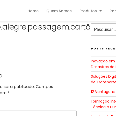
Home
Quem Somos
Produtos
Ro
to.alegre.passagem.cartão
POSTS RECE
Inovação em 
Desastres do 
o
Soluções Digi
de Transport
o será publicado.
Campos
12 Vantagens
 com
*
Formação Inte
Técnica e H