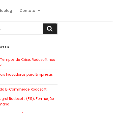
doblog
Contato
NTES
Tempos de Crise: Rodosoft nos
RS
tais Inovadoras para Empresas
e
 do E-Commerce Rodosoft
gral Rodosoft (FIR): Formação
umana