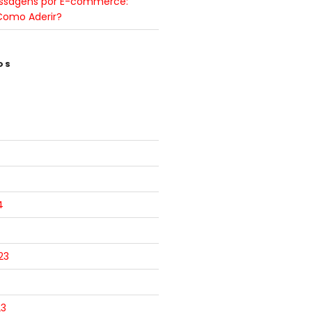
ssagens por E-commerce:
Como Aderir?
OS
4
23
23