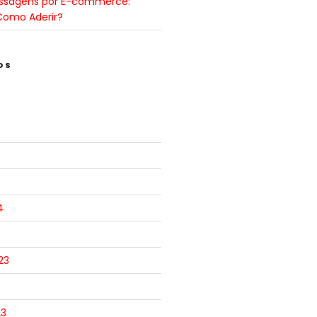
ssagens por E-commerce:
Como Aderir?
OS
4
23
23