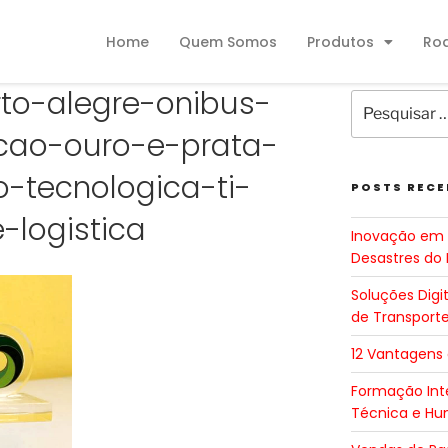
Home
Quem Somos
Produtos
Ro
rto-alegre-onibus-
ao-ouro-e-prata-
-tecnologica-ti-
POSTS RECE
-logistica
Inovação em 
Desastres do 
Soluções Digi
de Transport
12 Vantagens
Formação Inte
Técnica e H