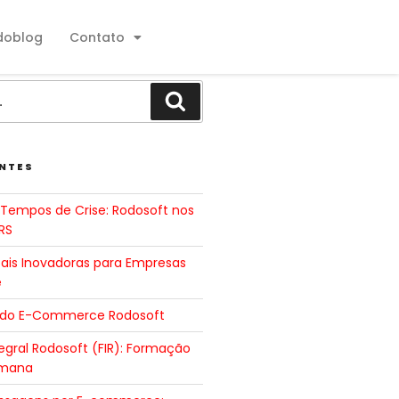
doblog
Contato
NTES
Tempos de Crise: Rodosoft nos
RS
tais Inovadoras para Empresas
e
 do E-Commerce Rodosoft
gral Rodosoft (FIR): Formação
umana