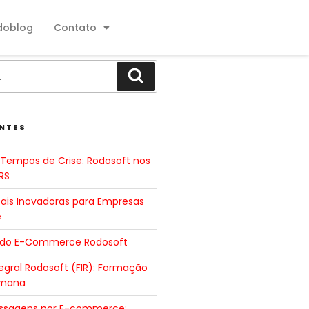
doblog
Contato
NTES
Tempos de Crise: Rodosoft nos
RS
tais Inovadoras para Empresas
e
 do E-Commerce Rodosoft
gral Rodosoft (FIR): Formação
umana
ssagens por E-commerce: