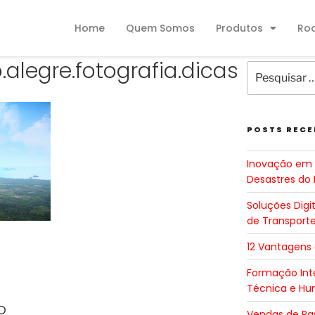
Home
Quem Somos
Produtos
Ro
.alegre.fotografia.dicas
POSTS RECE
Inovação em 
Desastres do 
Soluções Digi
de Transport
12 Vantagens
Formação Inte
Técnica e H
o
Vendas de Pa