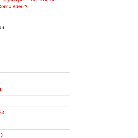
Como Aderir?
OS
4
23
23