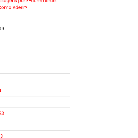
ssagens por E-commerce:
Como Aderir?
OS
4
23
23