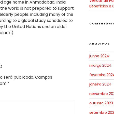
Vendas de Pa
old age home in Ahmadabad, India,
Benefícios e 
f the world is not prepared to support
elderly people, including many of the
ording to a global study scheduled to
COMENTÁRI
by the United Nations and an elder
olanki)
ARQUIVOS
junho 2024
o
março 2024
fevereiro 202
o será publicado.
Campos
 com
*
janeiro 2024
novembro 20
outubro 2023
setembro 20