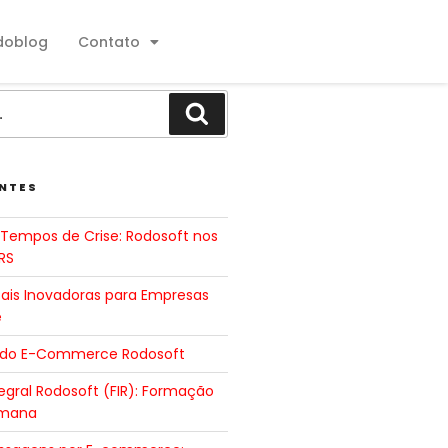
doblog
Contato
NTES
Tempos de Crise: Rodosoft nos
RS
tais Inovadoras para Empresas
e
 do E-Commerce Rodosoft
gral Rodosoft (FIR): Formação
umana