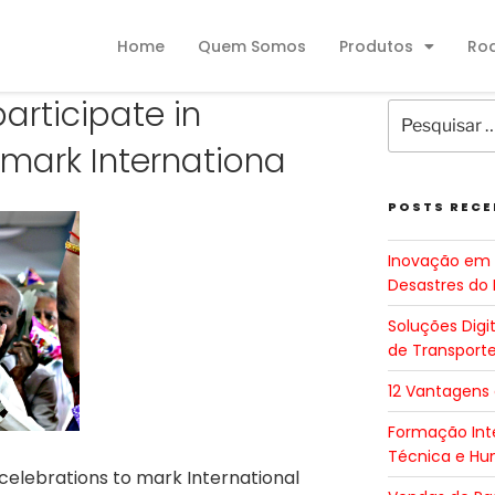
Home
Quem Somos
Produtos
Ro
participate in
 mark Internationa
POSTS RECE
Inovação em 
Desastres do 
Soluções Digi
de Transport
12 Vantagens
Formação Inte
Técnica e H
n celebrations to mark International