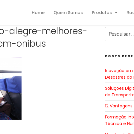
Home
Quem Somos
Produtos
Ro
to-alegre-melhores-
gem-onibus
POSTS RECE
Inovação em 
Desastres do 
Soluções Digi
de Transport
12 Vantagens
Formação Inte
Técnica e H