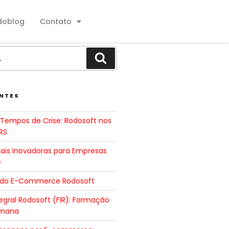
doblog
Contato
NTES
Tempos de Crise: Rodosoft nos
RS
tais Inovadoras para Empresas
e
 do E-Commerce Rodosoft
gral Rodosoft (FIR): Formação
umana