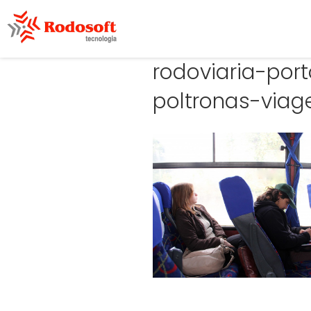
rodoviaria-por
poltronas-via