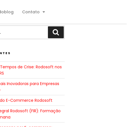
doblog
Contato
NTES
Tempos de Crise: Rodosoft nos
RS
tais Inovadoras para Empresas
e
 do E-Commerce Rodosoft
gral Rodosoft (FIR): Formação
umana