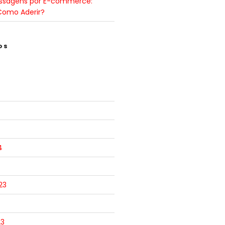
ssagens por E-commerce:
Como Aderir?
OS
4
23
23