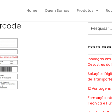
Home
Quem Somos
Produtos
Ro
rcode
POSTS RECE
Inovação em 
Desastres do 
Soluções Digi
de Transport
12 Vantagens
Formação Inte
Técnica e H