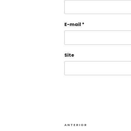
E-mail
*
Site
Alternative:
ANTERIOR