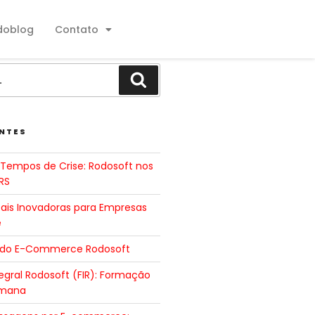
doblog
Contato
NTES
Tempos de Crise: Rodosoft nos
RS
tais Inovadoras para Empresas
e
 do E-Commerce Rodosoft
gral Rodosoft (FIR): Formação
umana