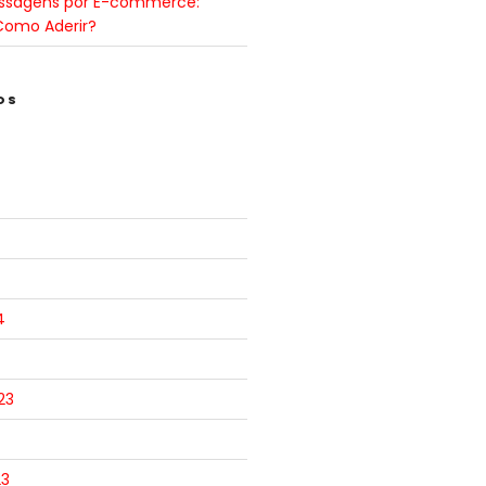
ssagens por E-commerce:
Como Aderir?
OS
4
23
23