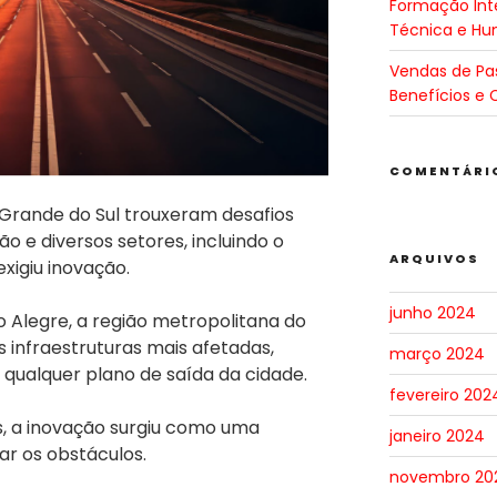
Formação Inte
Técnica e H
Vendas de Pa
Benefícios e 
COMENTÁRI
 Grande do Sul trouxeram desafios
o e diversos setores, incluindo o
ARQUIVOS
exigiu inovação.
junho 2024
o Alegre, a região metropolitana do
s infraestruturas mais afetadas,
março 2024
 qualquer plano de saída da cidade.
fevereiro 202
, a inovação surgiu como uma
janeiro 2024
ar os obstáculos.
novembro 20