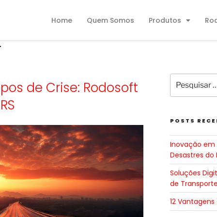
Home
Quem Somos
Produtos
Ro
L
os de Crise: Rodosoft
 RS
POSTS RECE
Inovação em 
Desastres do 
Soluções Digi
de Transport
12 Vantagens