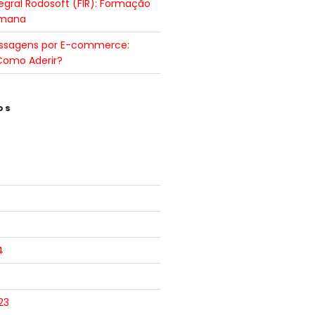
gral Rodosoft (FIR): Formação
umana
ssagens por E-commerce:
Como Aderir?
OS
4
23