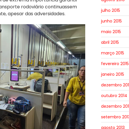
ransporte rodoviário continuassem
julho 2015
te, apesar das adversidades.
junho 2015
maio 2015
abril 2015
março 2015
fevereiro 2015
janeiro 2015
dezembro 20
outubro 2014
dezembro 201
setembro 201
agosto 2013