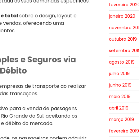
ptada às suas demandas específicas.
fevereiro 202
le total
sobre o design, layout e
janeiro 2020
 de vendas, oferecendo uma
novembro 20
ientes.
outubro 2019
setembro 201
les e Seguros via
agosto 2019
/Débito
julho 2019
junho 2019
mpresas de transporte ao realizar
 das transações.
maio 2019
usivo para a venda de passagens
abril 2019
 Rio Grande do Sul, aceitando os
março 2019
o e débito do mercado.
fevereiro 2019
dade, os passageiros podem adquirir