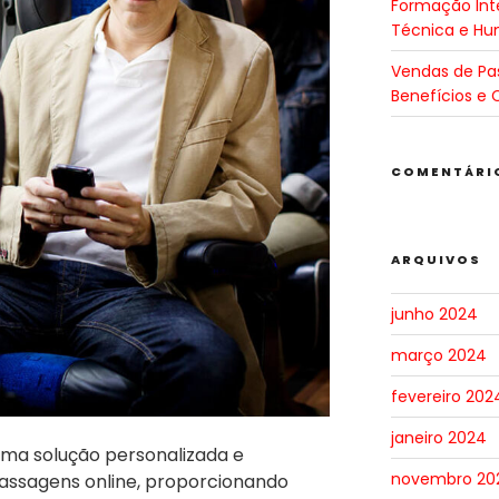
Formação Inte
Técnica e H
Vendas de Pa
Benefícios e 
COMENTÁRI
ARQUIVOS
junho 2024
março 2024
fevereiro 202
janeiro 2024
ma solução personalizada e
novembro 20
assagens online, proporcionando