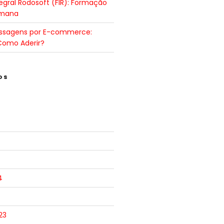
gral Rodosoft (FIR): Formação
umana
ssagens por E-commerce:
Como Aderir?
OS
4
23