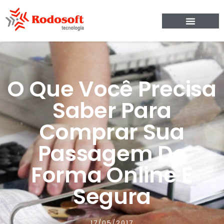
O Que Você Precisa
Saber Para
Comprar Sua
Passagem De
Forma Online E
Segura
17/05/2017