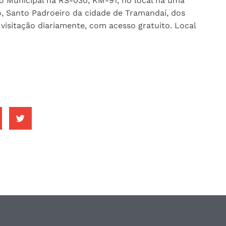
to Municipal na RS-030, KM-91, no local há uma
, Santo Padroeiro da cidade de Tramandaí, dos
visitação diariamente, com acesso gratuito. Local