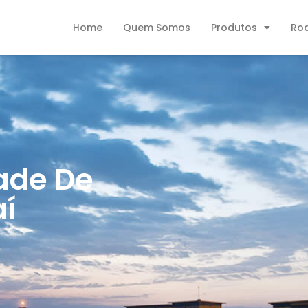
Home
Quem Somos
Produtos
Ro
ade De
í