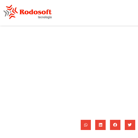
As Vantagens De 
Viagem De Ô
09/06/2016