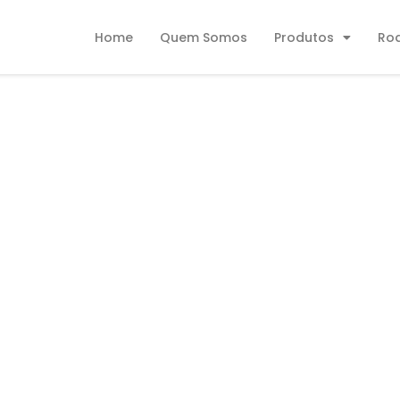
Home
Quem Somos
Produtos
Ro
Fazer Uma
nibus