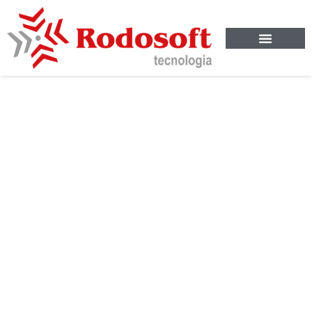
Cuidados
Necessários Na
Viagem Com
Animal De
Estimação