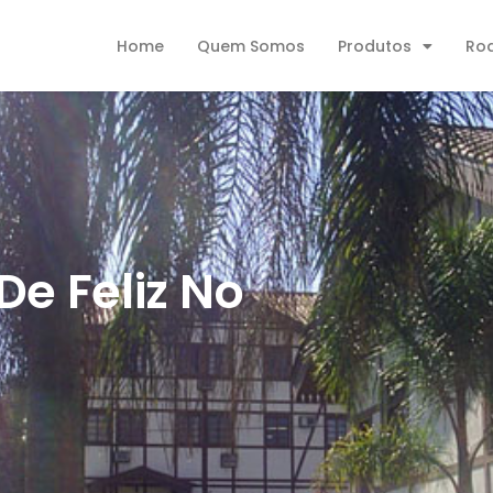
Home
Quem Somos
Produtos
Ro
e Feliz No