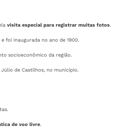
ela
visita especial para registrar muitas fotos
.
í e foi inaugurada no ano de 1900.
nto socioeconômico da região.
Júlio de Castilhos, no município.
tas.
ática de voo livre
.