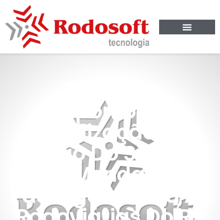
Rodosoft
Disponibiliza
Atualização Da
Versão Do Sistema
De Venda De
Passagens Para As
Rodoviárias Do RS